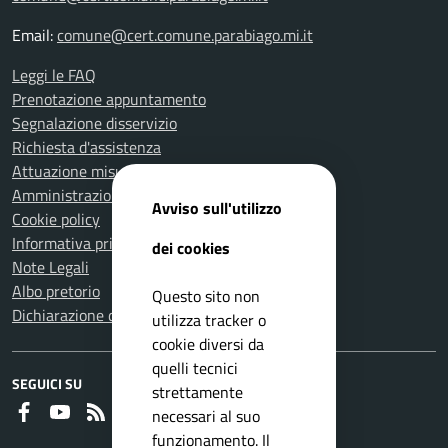
Email:
comune@cert.comune.parabiago.mi.it
Leggi le FAQ
Prenotazione appuntamento
Segnalazione disservizio
Richiesta d'assistenza
Attuazione misure PNRR
Amministrazione trasparente
Avviso sull'utilizzo
Cookie policy
Informativa privacy
dei cookies
Note Legali
Albo pretorio
Questo sito non
Dichiarazione di accessibilità
utilizza tracker o
cookie diversi da
quelli tecnici
SEGUICI SU
strettamente
Faceboook
Youtube
RSS
necessari al suo
funzionamento. Il