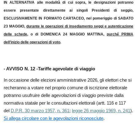
IN ALTERNATIVA alle modalità di cui sopra, le designazioni potranno
essere presentate
direttamente ai singoli Presidenti di seggio,
ESCLUSIVAMENTE IN FORMATO CARTACEO, nel pomeriggio di SABATO
23 MAGGIO,
durante le operazioni di insediamento seggi e autentica­zione
delle schede
, o di DOMENICA 24 MAGGIO MATTINA,
purché PRIMA
dell’inizio delle opera­zioni di voto
.
- AVVISO N. 12 -
Tariffe agevolate di viaggio
In occasione delle elezioni amministrative 2026, gli elettori che si
recheranno a votare nel proprio comune di iscrizione elettorale
potranno usufruire delle agevolazioni di viaggio previste dalla
normativa statale per le consultazioni elettorali (artt. 116 e 117
del
D.P.R. 30 marzo 1957, n. 361
;
legge 26 maggio 1969, n. 241
).
Si allega circolare con le agevolazioni riconosciute
.