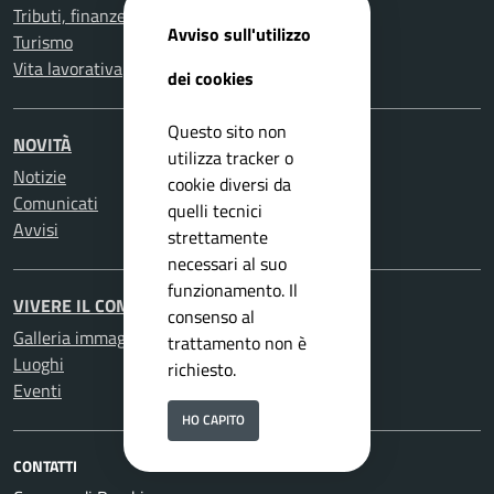
Tributi, finanze e contravvenzioni
Avviso sull'utilizzo
Turismo
Vita lavorativa
dei cookies
Questo sito non
NOVITÀ
utilizza tracker o
Notizie
cookie diversi da
Comunicati
quelli tecnici
Avvisi
strettamente
necessari al suo
funzionamento. Il
VIVERE IL COMUNE
consenso al
Galleria immagini
trattamento non è
Luoghi
richiesto.
Eventi
HO CAPITO
CONTATTI