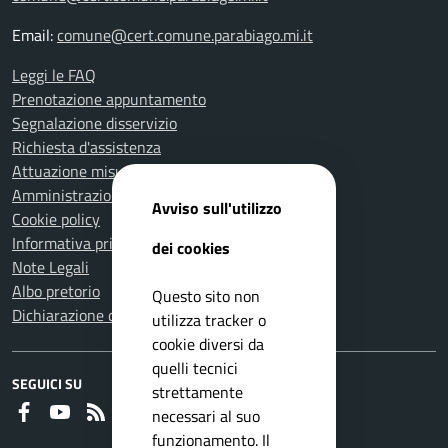
Email:
comune@cert.comune.parabiago.mi.it
Leggi le FAQ
Prenotazione appuntamento
Segnalazione disservizio
Richiesta d'assistenza
Attuazione misure PNRR
Amministrazione trasparente
Avviso sull'utilizzo
Cookie policy
Informativa privacy
dei cookies
Note Legali
Albo pretorio
Questo sito non
Dichiarazione di accessibilità
utilizza tracker o
cookie diversi da
quelli tecnici
SEGUICI SU
strettamente
Faceboook
Youtube
RSS
necessari al suo
funzionamento. Il