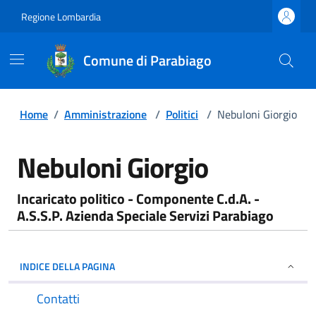
Regione Lombardia
Comune di Parabiago
Home
/
Amministrazione
/
Politici
/
Nebuloni Giorgio
Nebuloni Giorgio
Incaricato politico - Componente C.d.A. -
A.S.S.P. Azienda Speciale Servizi Parabiago
INDICE DELLA PAGINA
Contatti