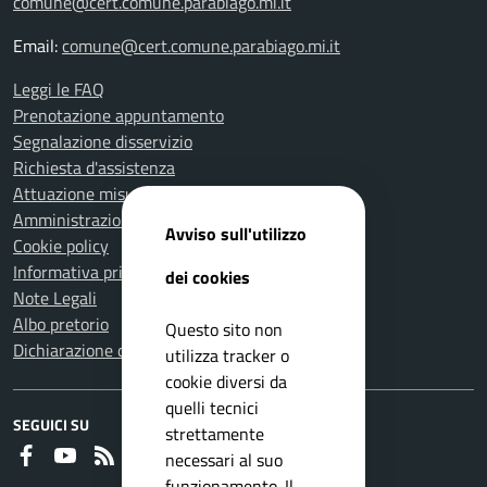
comune@cert.comune.parabiago.mi.it
Email:
comune@cert.comune.parabiago.mi.it
Leggi le FAQ
Prenotazione appuntamento
Segnalazione disservizio
Richiesta d'assistenza
Attuazione misure PNRR
Amministrazione trasparente
Avviso sull'utilizzo
Cookie policy
Informativa privacy
dei cookies
Note Legali
Albo pretorio
Questo sito non
Dichiarazione di accessibilità
utilizza tracker o
cookie diversi da
quelli tecnici
SEGUICI SU
strettamente
Faceboook
Youtube
RSS
necessari al suo
funzionamento. Il