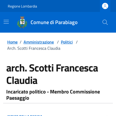
Regione Lombardia
Comune di Parabiago
Home
/
Amministrazione
/
Politici
/
Arch. Scotti Francesca Claudia
arch. Scotti Francesca
Claudia
Incaricato politico - Membro Commissione
Paesaggio