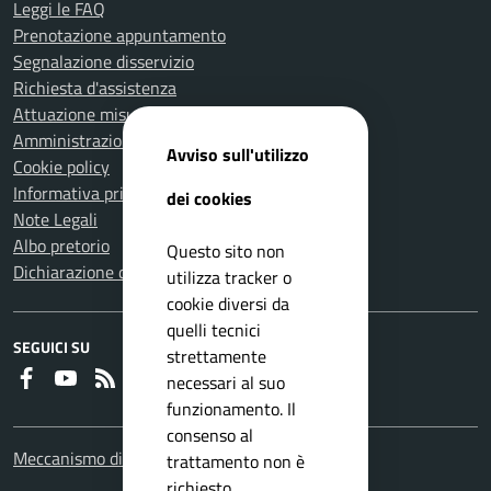
Leggi le FAQ
Prenotazione appuntamento
Segnalazione disservizio
Richiesta d'assistenza
Attuazione misure PNRR
Amministrazione trasparente
Avviso sull'utilizzo
Cookie policy
Informativa privacy
dei cookies
Note Legali
Albo pretorio
Questo sito non
Dichiarazione di accessibilità
utilizza tracker o
cookie diversi da
quelli tecnici
SEGUICI SU
strettamente
Faceboook
Youtube
RSS
necessari al suo
funzionamento. Il
consenso al
Meccanismo di feedback
trattamento non è
richiesto.