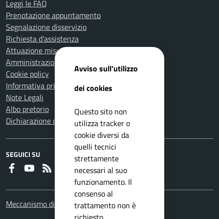
Leggi le FAQ
Prenotazione appuntamento
Segnalazione disservizio
Richiesta d'assistenza
Attuazione misure PNRR
Amministrazione trasparente
Avviso sull'utilizzo
Cookie policy
Informativa privacy
dei cookies
Note Legali
Albo pretorio
Questo sito non
Dichiarazione di accessibilità
utilizza tracker o
cookie diversi da
quelli tecnici
SEGUICI SU
strettamente
Faceboook
Youtube
RSS
necessari al suo
funzionamento. Il
consenso al
Meccanismo di feedback
trattamento non è
richiesto.