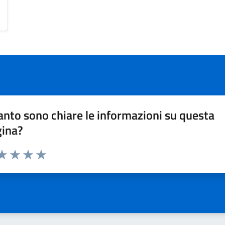
nto sono chiare le informazioni su questa
gina?
da 1 a 5 stelle la pagina
a 1 stelle su 5
aluta 2 stelle su 5
Valuta 3 stelle su 5
Valuta 4 stelle su 5
Valuta 5 stelle su 5