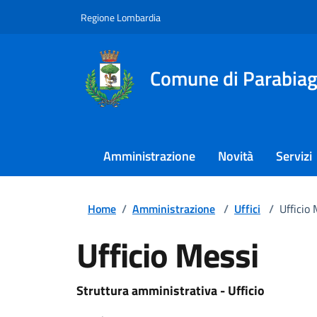
Regione Lombardia
Comune di Parabia
Amministrazione
Novità
Servizi
Home
/
Amministrazione
/
Uffici
/
Ufficio 
Ufficio Messi
Struttura amministrativa - Ufficio