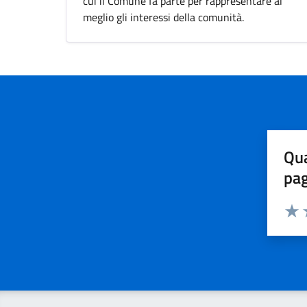
cui il Comune fa parte per rappresentare al
meglio gli interessi della comunità.
Qua
pa
Valuta 
Valut
V