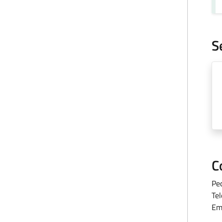
S
C
Pe
Te
Em