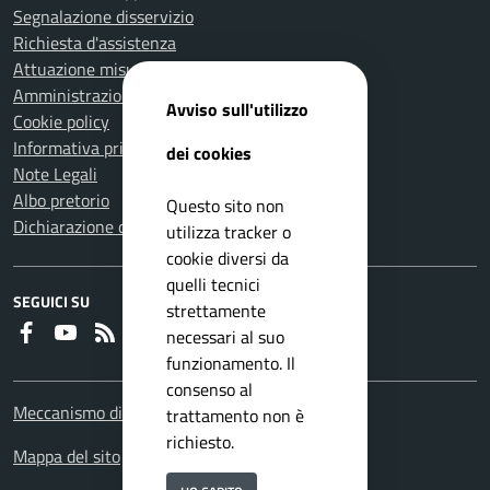
Segnalazione disservizio
Richiesta d'assistenza
Attuazione misure PNRR
Amministrazione trasparente
Avviso sull'utilizzo
Cookie policy
Informativa privacy
dei cookies
Note Legali
Albo pretorio
Questo sito non
Dichiarazione di accessibilità
utilizza tracker o
cookie diversi da
quelli tecnici
SEGUICI SU
strettamente
Faceboook
Youtube
RSS
necessari al suo
funzionamento. Il
consenso al
Meccanismo di feedback
trattamento non è
richiesto.
Mappa del sito