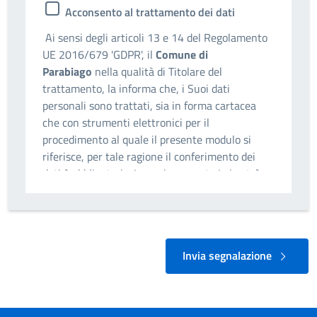
Acconsento al trattamento dei dati
Ai sensi degli articoli 13 e 14 del Regolamento
UE 2016/679 'GDPR', il
Comune di
Parabiago
nella qualità di Titolare del
trattamento, la informa che, i Suoi dati
personali sono trattati, sia in forma cartacea
che con strumenti elettronici per il
procedimento al quale il presente modulo si
riferisce, per tale ragione il conferimento dei
dati è obbligatorio. In ogni momento Lei potrà
chiedere l’accesso, la rettifica, la cancellazione
(ove applicabile), la limitazione, dei suoi dati, in
riferimento agli art. da 15 a 22 del GDPR,
nonché proporre reclamo all'autorità di controllo
Invia segnalazione
competente art. 77 del GDPR.
I contatti che può utilizzare sono:
Pec:
comune@cert.comune.parabiago.mi.it
-