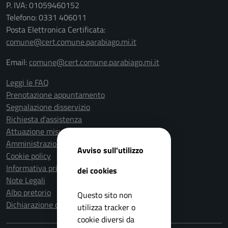
P. IVA: 01059460152
Telefono: 0331 406011
Posta Elettronica Certificata:
comune@cert.comune.parabiago.mi.it
Email:
comune@cert.comune.parabiago.mi.it
Leggi le FAQ
Prenotazione appuntamento
Segnalazione disservizio
Richiesta d'assistenza
Attuazione misure PNRR
Amministrazione trasparente
Avviso sull'utilizzo
Cookie policy
Informativa privacy
dei cookies
Note Legali
Albo pretorio
Questo sito non
Dichiarazione di accessibilità
utilizza tracker o
cookie diversi da