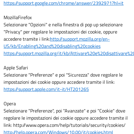
https://support.google.com/chrome/answer/2392971?hl=it
MozillaFirefox
Selezionare "Opzioni" e nella finestra di pop up selezionare
"Privacy" per regolare le impostazioni dei cookie, oppure
accedere tramite i link:
http://support.mozilla.org/en-
US/kb/Enabling%20and%20disabling%20cookies
https://support.mozilla.org/it/kb/Attivare%20e%20disattivare%
Apple Safari
Selezionare "Preferenze" e poi "Sicurezza" dove regolare le
impostazioni dei cookie oppure accedere tramite il link:
https://support.apple.com/it-it/HT201265
Opera
Selezionare "Preferenze", poi "Avanzate" e poi "Cookie" dove
regolare le impostazioni dei cookie oppure accedere tramite il
link: http://www.opera.com/help/tutorials/security/cookies/
http://help.opera.com/Windows/10.00/it/cookies.html