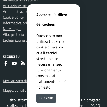
Attuazione misure PNRR
Amministrazione trasparente
Avviso sull'utilizzo
Cookie policy
Informativa privacy
dei cookies
Note Legali
Albo pretorio
Questo sito non
Dichiarazione di accessibilità
utilizza tracker o
cookie diversi da
quelli tecnici
SEGUICI SU
strettamente
Faceboook
Youtube
RSS
necessari al suo
funzionamento. Il
consenso al
Meccanismo di feedback
trattamento non è
richiesto.
Mappa del sito
HO CAPITO
Il sito istituzionale del Comune di Parabiago è un progetto
realizzato da
ISWEB S.p.A.
con la
Soluzione Comuni PNRR