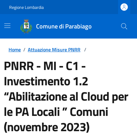
Regione Lombardia
Comune di Parabiago
Home
/
Attuazione Misure PNRR
/
PNRR - MI - C1 -
Investimento 1.2
“Abilitazione al Cloud per
le PA Locali ” Comuni
(novembre 2023)