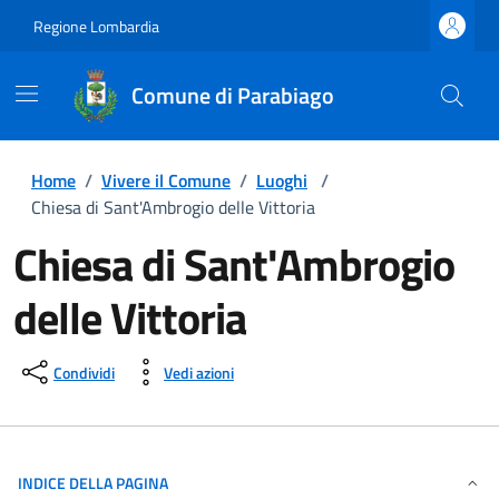
Regione Lombardia
Comune di Parabiago
Home
/
Vivere il Comune
/
Luoghi
/
Chiesa di Sant'Ambrogio delle Vittoria
Chiesa di Sant'Ambrogio
delle Vittoria
Condividi
Vedi azioni
INDICE DELLA PAGINA