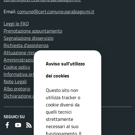
Email:
comune@cert.comune.parabiago.mi.it
Leggi le FAQ
Prenotazione appuntamento
Segnalazione disservizio
Richiesta d'assistenza
Attuazione misure PNRR
Amministrazione trasparente
Avviso sull'utilizzo
Cookie policy
Informativa privacy
dei cookies
Note Legali
Albo pretorio
Questo sito non
Dichiarazione di accessibilità
utilizza tracker o
cookie diversi da
quelli tecnici
SEGUICI SU
strettamente
Faceboook
Youtube
RSS
necessari al suo
funzionamento. Il