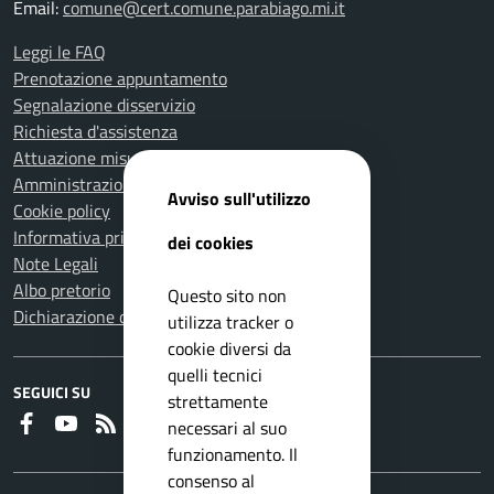
Email:
comune@cert.comune.parabiago.mi.it
Leggi le FAQ
Prenotazione appuntamento
Segnalazione disservizio
Richiesta d'assistenza
Attuazione misure PNRR
Amministrazione trasparente
Avviso sull'utilizzo
Cookie policy
Informativa privacy
dei cookies
Note Legali
Albo pretorio
Questo sito non
Dichiarazione di accessibilità
utilizza tracker o
cookie diversi da
quelli tecnici
SEGUICI SU
strettamente
Faceboook
Youtube
RSS
necessari al suo
funzionamento. Il
consenso al