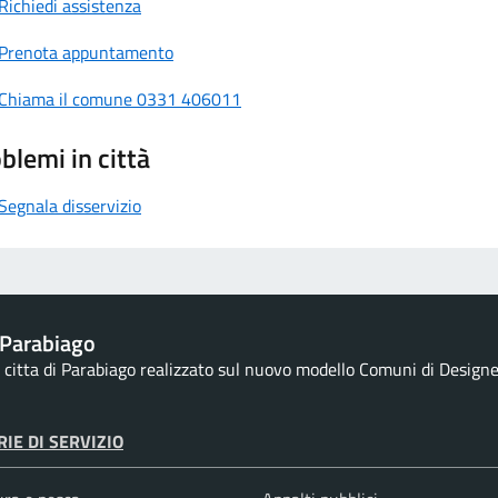
Richiedi assistenza
Prenota appuntamento
Chiama il comune 0331 406011
blemi in città
Segnala disservizio
Parabiago
la citta di Parabiago realizzato sul nuovo modello Comuni di Designers
IE DI SERVIZIO