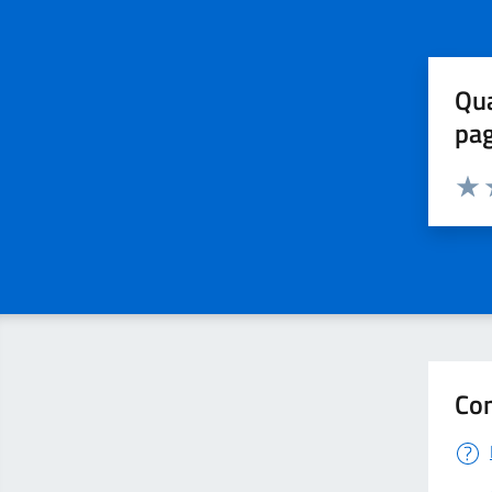
Qua
pa
Valuta 
Valut
V
Con