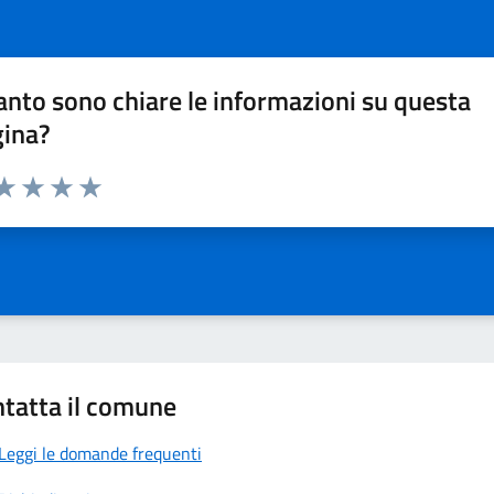
nto sono chiare le informazioni su questa
gina?
da 1 a 5 stelle la pagina
a 1 stelle su 5
aluta 2 stelle su 5
Valuta 3 stelle su 5
Valuta 4 stelle su 5
Valuta 5 stelle su 5
tatta il comune
Leggi le domande frequenti