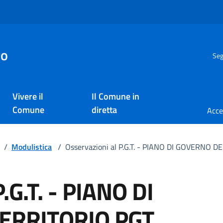
go
Seg
Vivere il
Il Comune in
Comune
diretta
/
Modulistica
/
Osservazioni al P.G.T. - PIANO DI GOVERNO 
.G.T. - PIANO DI
ERRITORIO PGT