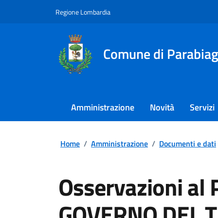
Regione Lombardia
Comune di Parabia
Amministrazione
Novità
Servizi
Home
/
Amministrazione
/
Documenti e dati
Osservazioni al P
GOVERNO DEL T